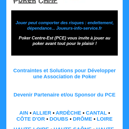
Jouer peut comporter des risques : endettement,
dépendance... Joueurs-info-service.fr
Poker Centre-Est (PCE) vous invite à jouer au
poker avant tout pour le plaisir !
Contraintes et Solutions pour Développer
une Association de Poker
Devenir Partenaire et/ou Sponsor du PCE
AIN
•
ALLIER
•
ARDÈCHE
•
CANTAL
•
CÔTE D'OR
•
DOUBS
•
DRÔME
•
LOIRE