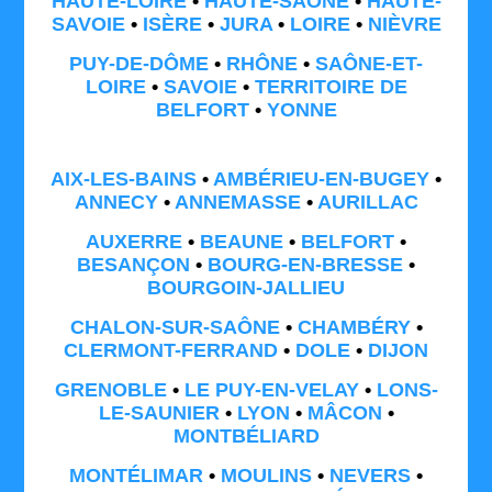
HAUTE-LOIRE
•
HAUTE-SAÔNE
•
HAUTE-
SAVOIE
•
ISÈRE
•
JURA
•
LOIRE
•
NIÈVRE
PUY-DE-DÔME
•
RHÔNE
•
SAÔNE-ET-
LOIRE
•
SAVOIE
•
TERRITOIRE DE
BELFORT
•
YONNE
AIX-LES-BAINS
•
AMBÉRIEU-EN-BUGEY
•
ANNECY
•
ANNEMASSE
•
AURILLAC
AUXERRE
•
BEAUNE
•
BELFORT
•
BESANÇON
•
BOURG-EN-BRESSE
•
BOURGOIN-JALLIEU
CHALON-SUR-SAÔNE
•
CHAMBÉRY
•
CLERMONT-FERRAND
•
DOLE
•
DIJON
GRENOBLE
•
LE PUY-EN-VELAY
•
LONS-
LE-SAUNIER
•
LYON
•
MÂCON
•
MONTBÉLIARD
MONTÉLIMAR
•
MOULINS
•
NEVERS
•