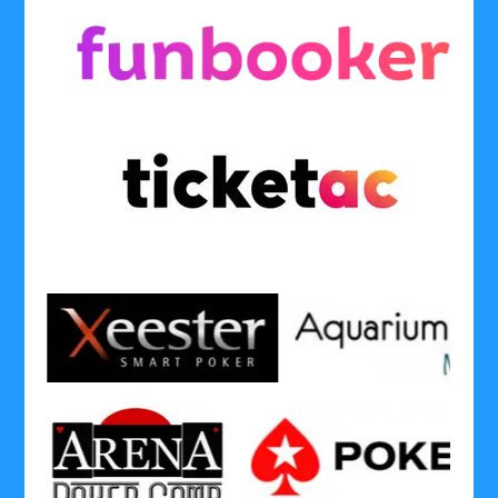
........
........