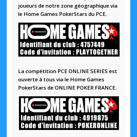
joueurs de notre zone géographique via
le Home Games PokerStars du PCE.
La compétition PCE ONLINE SERIES est
ouverte à tous via le Home Games
PokerStars de ONLINE POKER FRANCE.