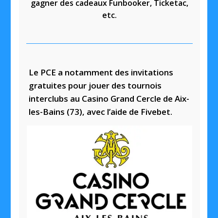
gagner des cadeaux Funbooker, Ticketac,
etc.
Le PCE a notamment des invitations
gratuites pour jouer des tournois
interclubs au Casino Grand Cercle de Aix-
les-Bains (73), avec l’aide de Fivebet.