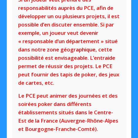
responsabilités auprès du PCE, afin de
développer un ou plusieurs projets, il est
possible d’en discuter ensemble. Si par
exemple, un joueur veut devenir
« responsable d’un département » situé
dans notre zone géographique, cette
possibilité est envisageable. L’entraide
permet de réussir des projets. Le PCE
peut fournir des tapis de poker, des jeux
de cartes, etc.
Le PCE peut animer des journées et des
soirées poker dans différents
établissements situés dans le Centre-
Est de la France (Auvergne-Rhône-Alpes
et Bourgogne-Franche-Comté).