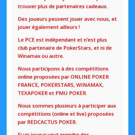
trouver plus de partenaires cadeaux.
Des joueurs peuvent jouer avec nous, et
jouer également ailleurs !
Le PCE est indépendant et n’est plus
club partenaire de PokerStars, et ni de
Winamax ou autre.
Nous participons à des compétitions
online proposées par ONLINE POKER
FRANCE, POKERSTARS, WINAMAX,
TEXAPOKER et PMU POKER.
Nous sommes plusieurs à participer aux
compétitions (online et live) proposées
par REDCACTUS POKER.
Si un joueur veut prendre des