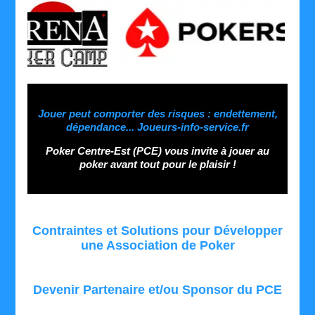
........
Jouer peut comporter des risques : endettement,
dépendance... Joueurs-info-service.fr
Poker Centre-Est (PCE) vous invite à jouer au
poker avant tout pour le plaisir !
Contraintes et Solutions pour Développer
une Association de Poker
Devenir Partenaire et/ou Sponsor du PCE