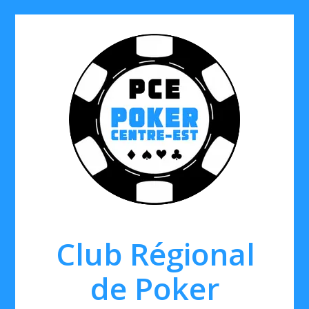
Skip
to
content
Club Régional
de Poker