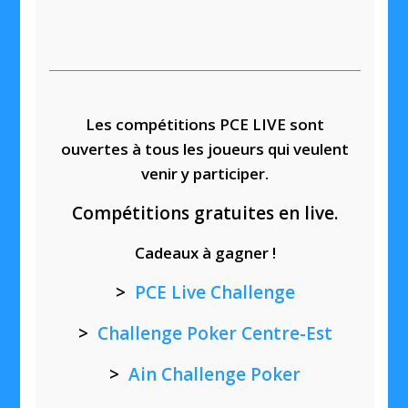
Les compétitions PCE LIVE sont
ouvertes à tous les joueurs qui veulent
venir y participer.
Compétitions gratuites en live.
Cadeaux à gagner !
>
PCE Live Challenge
>
Challenge Poker Centre-Est
>
Ain Challenge Poker