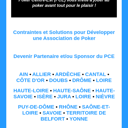
poker avant tout pour le plaisir !
Contraintes et Solutions pour Développer
une Association de Poker
Devenir Partenaire et/ou Sponsor du PCE
AIN
•
ALLIER
•
ARDÈCHE
•
CANTAL
•
CÔTE D'OR
•
DOUBS
•
DRÔME
•
LOIRE
HAUTE-LOIRE
•
HAUTE-SAÔNE
•
HAUTE-
SAVOIE
•
ISÈRE
•
JURA
•
LOIRE
•
NIÈVRE
PUY-DE-DÔME
•
RHÔNE
•
SAÔNE-ET-
LOIRE
•
SAVOIE
•
TERRITOIRE DE
BELFORT
•
YONNE