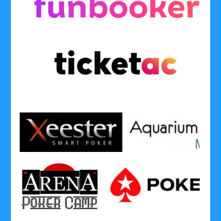
........
........