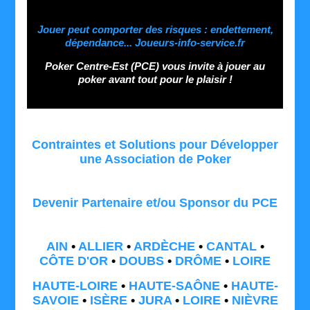
Jouer peut comporter des risques : endettement,
dépendance... Joueurs-info-service.fr
Poker Centre-Est (PCE) vous invite à jouer au
poker avant tout pour le plaisir !
Contraintes et Solutions pour Développer
une Association de Poker
Devenir Partenaire et/ou Sponsor du PCE
AIN
•
ALLIER
•
ARDÈCHE
•
CANTAL
•
CÔTE D'OR
•
DOUBS
•
DRÔME
•
LOIRE
HAUTE-LOIRE
•
HAUTE-SAÔNE
•
HAUTE-
SAVOIE
•
ISÈRE
•
JURA
•
LOIRE
•
NIÈVRE