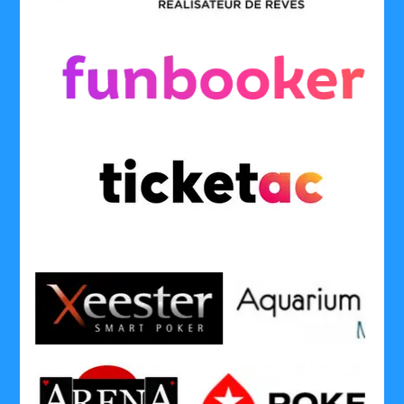
........
........