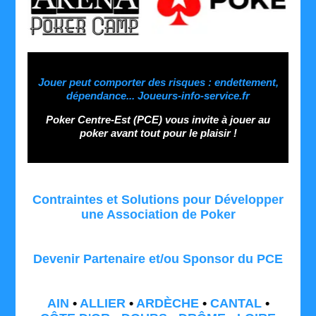
Jouer peut comporter des risques : endettement,
dépendance... Joueurs-info-service.fr
Poker Centre-Est (PCE) vous invite à jouer au
poker avant tout pour le plaisir !
Contraintes et Solutions pour Développer
une Association de Poker
Devenir Partenaire et/ou Sponsor du PCE
AIN
•
ALLIER
•
ARDÈCHE
•
CANTAL
•