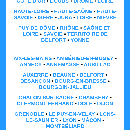
CÔTE D'OR
•
DOUBS
•
DRÔME
•
LOIRE
HAUTE-LOIRE
•
HAUTE-SAÔNE
•
HAUTE-
SAVOIE
•
ISÈRE
•
JURA
•
LOIRE
•
NIÈVRE
PUY-DE-DÔME
•
RHÔNE
•
SAÔNE-ET-
LOIRE
•
SAVOIE
•
TERRITOIRE DE
BELFORT
•
YONNE
AIX-LES-BAINS
•
AMBÉRIEU-EN-BUGEY
•
ANNECY
•
ANNEMASSE
•
AURILLAC
AUXERRE
•
BEAUNE
•
BELFORT
•
BESANÇON
•
BOURG-EN-BRESSE
•
BOURGOIN-JALLIEU
CHALON-SUR-SAÔNE
•
CHAMBÉRY
•
CLERMONT-FERRAND
•
DOLE
•
DIJON
GRENOBLE
•
LE PUY-EN-VELAY
•
LONS-
LE-SAUNIER
•
LYON
•
MÂCON
•
MONTBÉLIARD